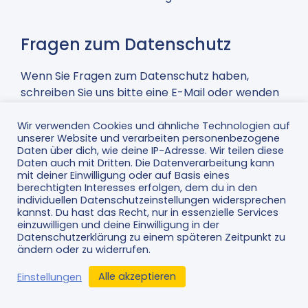
Fragen zum Datenschutz
Wenn Sie Fragen zum Datenschutz haben,
schreiben Sie uns bitte eine E-Mail oder wenden
Sie sich direkt an die für den Datenschutz
verantwortliche Person in unserer Organisation:
Wir verwenden Cookies und ähnliche Technologien auf
unserer Website und verarbeiten personenbezogene
Daten über dich, wie deine IP-Adresse. Wir teilen diese
Buchhorn Parcel Service GmbH
Daten auch mit Dritten. Die Datenverarbeitung kann
Herr Marcel Buchhorn
mit deiner Einwilligung oder auf Basis eines
Geretsrieder Straße 28
berechtigten Interesses erfolgen, dem du in den
individuellen Datenschutzeinstellungen widersprechen
84478 Waldkraiburg
kannst. Du hast das Recht, nur in essenzielle Services
einzuwilligen und deine Einwilligung in der
Tel: +49 (0) 86 38 98 10 89 – 0
Datenschutzerklärung zu einem späteren Zeitpunkt zu
Fax: +49 (0) 86 38 98 10 89 – 10
ändern oder zu widerrufen.
Email:
kontakt@bps-germany.com
Web:
https://www.bps-germany.com
Alle akzeptieren
Einstellungen