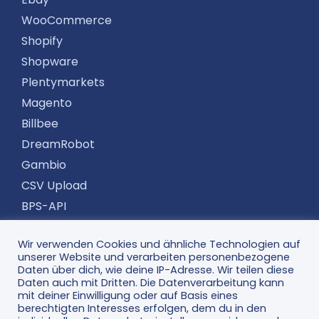
WooCommerce
Shopify
Shopware
Plentymarkets
Magento
Billbee
DreamRobot
Gambio
CSV Upload
BPS-API
WeClapp
Wir verwenden Cookies und ähnliche Technologien auf
Xentral
unserer Website und verarbeiten personenbezogene
Daten über dich, wie deine IP-Adresse. Wir teilen diese
Sendungen
Daten auch mit Dritten. Die Datenverarbeitung kann
mit deiner Einwilligung oder auf Basis eines
International versenden
berechtigten Interesses erfolgen, dem du in den
Versenden nach Deutschland